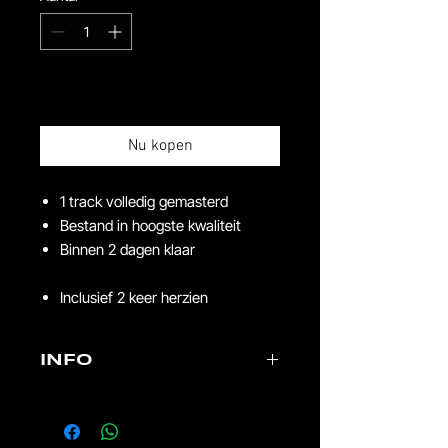
In winkelwagen
Nu kopen
1 track volledig gemasterd
Bestand in hoogste kwaliteit
Binnen 2 dagen klaar
Inclusief 2 keer herzien
INFO
Dit betreft een snel service voor
opdrachten die binnen max 2 dagen af
moeten zijn.