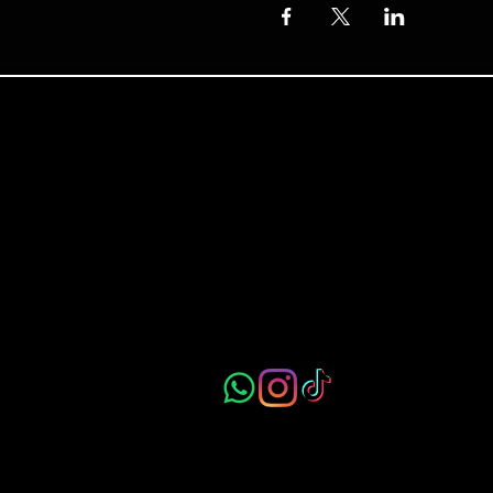
MAASSILO (2ND FLOOR)
MAASHAVEN ZUIDZIJDE
1-2, 3081 AE ROTTERDAM