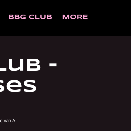
BBG CLUB
MORE
ub -
ses
ie van A
n