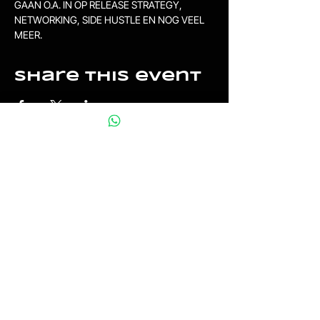
GAAN O.A. IN OP RELEASE STRATEGY, 
NETWORKING, SIDE HUSTLE EN NOG VEEL 
MEER.
Share this event
MAASSILO (2ND FLOOR)
MAASHAVEN ZUIDZIJDE 1-2, 3081 AE
ROTTERDAM
ONZE STUDIO IS 7 DAGEN
PER
WEEK
OPEN:
MAANDAG
- ZONDAG VAN 10:00 - 04:00
UUR